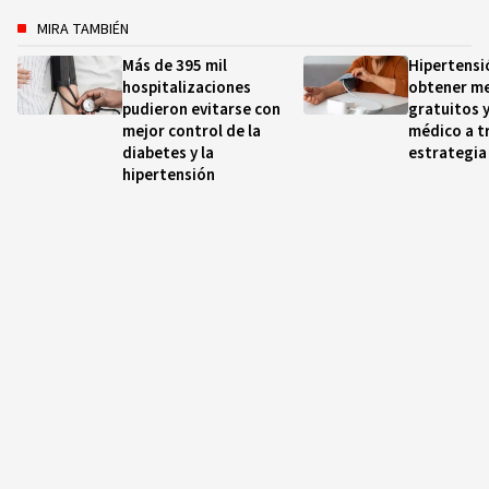
MIRA TAMBIÉN
Más de 395 mil
Hipertensi
hospitalizaciones
obtener m
pudieron evitarse con
gratuitos 
mejor control de la
médico a tr
diabetes y la
estrategia
hipertensión