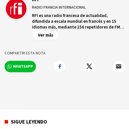
RADIO FRANCIA INTERNACIONAL
RFI es una radio francesa de actualidad,
difundida a escala mundial en francés y en 15
idiomas más, mediante 156 repetidores de FM
en ondas medias y cortas en una treintena de
Ver más
satélites a destino de los cinco continentes, en
Internet y en aplicaciones conectadas, que
cuenta con más de 2.000 radios asociadas que
COMPARTIR ESTA NOTA
emiten sus programas.
WHATSAPP
SIGUE LEYENDO