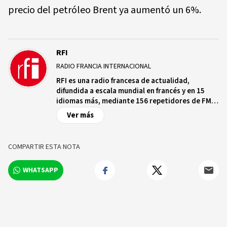
precio del petróleo Brent ya aumentó un 6%.
RFI
RADIO FRANCIA INTERNACIONAL
RFI es una radio francesa de actualidad,
difundida a escala mundial en francés y en 15
idiomas más, mediante 156 repetidores de FM
en ondas medias y cortas en una treintena de
Ver más
satélites a destino de los cinco continentes, en
Internet y en aplicaciones conectadas, que
cuenta con más de 2.000 radios asociadas que
COMPARTIR ESTA NOTA
emiten sus programas.
WHATSAPP