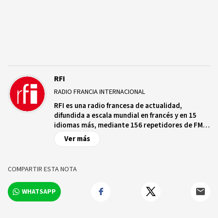
RFI
RADIO FRANCIA INTERNACIONAL
RFI es una radio francesa de actualidad,
difundida a escala mundial en francés y en 15
idiomas más, mediante 156 repetidores de FM
en ondas medias y cortas en una treintena de
Ver más
satélites a destino de los cinco continentes, en
Internet y en aplicaciones conectadas, que
cuenta con más de 2.000 radios asociadas que
COMPARTIR ESTA NOTA
emiten sus programas.
WHATSAPP