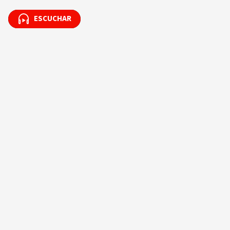
ESCUCHAR
ESCUCHAR