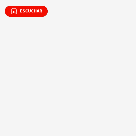
ESCUCHAR
ESCUCHAR