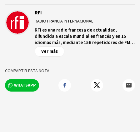
RFI
RADIO FRANCIA INTERNACIONAL
RFI es una radio francesa de actualidad,
difundida a escala mundial en francés y en 15
idiomas más, mediante 156 repetidores de FM
en ondas medias y cortas en una treintena de
Ver más
satélites a destino de los cinco continentes, en
Internet y en aplicaciones conectadas, que
cuenta con más de 2.000 radios asociadas que
COMPARTIR ESTA NOTA
emiten sus programas.
WHATSAPP