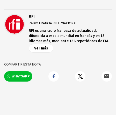
RFI
RADIO FRANCIA INTERNACIONAL
RFI es una radio francesa de actualidad,
difundida a escala mundial en francés y en 15
idiomas más, mediante 156 repetidores de FM
en ondas medias y cortas en una treintena de
Ver más
satélites a destino de los cinco continentes, en
Internet y en aplicaciones conectadas, que
cuenta con más de 2.000 radios asociadas que
COMPARTIR ESTA NOTA
emiten sus programas.
WHATSAPP