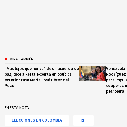
MIRA TAMBIÉN
"Más lejos que nunca" de un acuerdo de
Venezuela:
paz, dice a RFI la experta en política
Rodríguez l
exterior rusa María José Pérez del
para impuls
Pozo
cooperació
petrolera
EN ESTA NOTA
ELECCIONES EN COLOMBIA
RFI