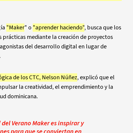
gía
"Maker
" o
"aprender haciendo"
, busca que los
s prácticas mediante la creación de proyectos
gonistas del desarrollo digital en lugar de
.
ógica de los CTC, Nelson Núñez
, explicó que el
pulsar la creatividad, el emprendimiento y la
tud dominicana.
l del Verano Maker es inspirar y
nes para que se conviertan en