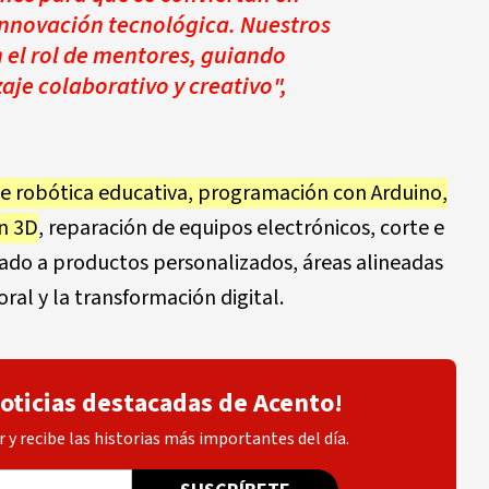
innovación tecnológica. Nuestros
 el rol de mentores, guiando
aje colaborativo y creativo",
de robótica educativa, programación con Arduino,
ón 3D
, reparación de equipos electrónicos, corte e
icado a productos personalizados, áreas alineadas
ral y la transformación digital.
noticias destacadas de Acento!
 y recibe las historias más importantes del día.