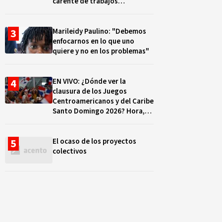
carente de trabajos
realizados, durante el 2019 y
2020
Marileidy Paulino: "Debemos
enfocarnos en lo que uno
quiere y no en los problemas"
EN VIVO: ¿Dónde ver la
clausura de los Juegos
Centroamericanos y del Caribe
Santo Domingo 2026? Hora,
lugar y quiénes cantarán
El ocaso de los proyectos
colectivos