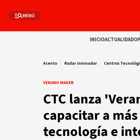
MENÚ
INICIO
ACTUALIDAD
OP
Acento
|
Radar innovador
|
Centros Tecnológ
VERANO MAKER
CTC lanza 'Vera
capacitar a más
tecnología e inte