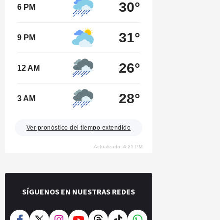
30°
6 PM
31°
9 PM
26°
12 AM
28°
3 AM
Ver pronóstico del tiempo extendido
Actualizado: 4:31 PM
SÍGUENOS EN NUESTRAS REDES