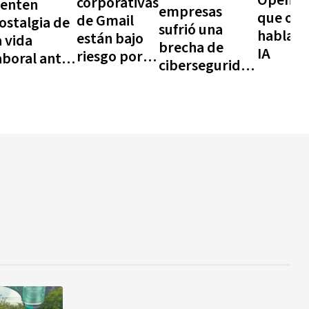
corporativas
ienten
empresas
que olv
de Gmail
ostalgia de
sufrió una
hablas 
están bajo
a vida
brecha de
IA
riesgo por
aboral antes
ciberseguridad
una nueva
e la IA
en 2025, pero
técnica de
confían más de
ciberataque
lo que actúan