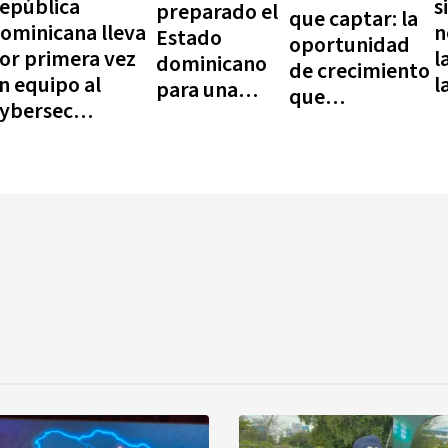
epública
s
preparado el
que captar: la
ominicana lleva
n
Estado
oportunidad
or primera vez
l
dominicano
de crecimiento
n equipo al
l
para una
que
ybersec
d
nueva
desaprovechan
hallenge 2026 en
generación de
las
osta Rica
ciberataques?
aseguradoras