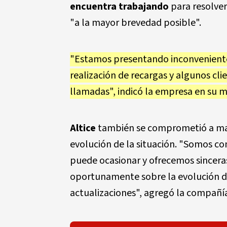
encuentra trabajando
para resolver 
"a la mayor brevedad posible".
"Estamos presentando inconveniente
realización de recargas y algunos cli
llamadas", indicó la empresa en su me
Altice
también se comprometió a mant
evolución de la situación. "Somos co
puede ocasionar y ofrecemos sincer
oportunamente sobre la evolución d
actualizaciones", agregó la compañí