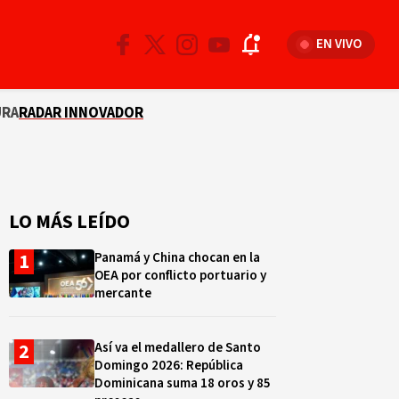
EN VIVO
URA
RADAR INNOVADOR
LO MÁS LEÍDO
Panamá y China chocan en la
OEA por conflicto portuario y
mercante
Así va el medallero de Santo
Domingo 2026: República
Dominicana suma 18 oros y 85