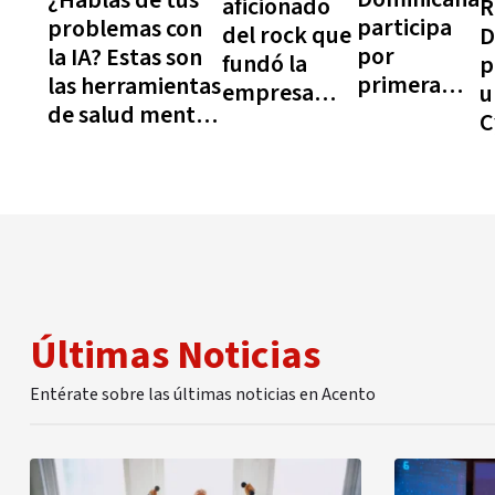
aficionado
R
participa
problemas con
del rock que
D
por
la IA? Estas son
fundó la
p
primera
las herramientas
empresa
u
vez en el
de salud mental
china
C
Cybersec
que quizás no
Moonshot AI
C
Challenge
conocías
C
2026