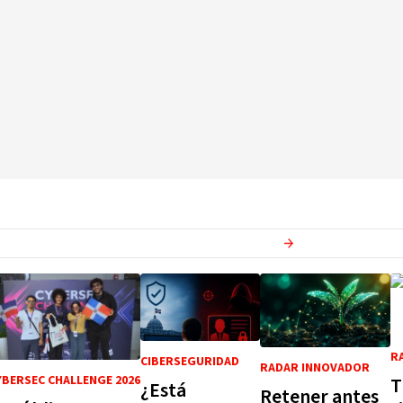
Ver más en
Radar-Innovador
R
CIBERSEGURIDAD
RADAR INNOVADOR
YBERSEC CHALLENGE 2026
T
¿Está
Retener antes