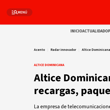
MENÚ
INICIO
ACTUALIDAD
OP
Acento
|
Radar innovador
|
Altice Dominican
ALTICE DOMINICANA
Altice Dominica
recargas, paque
La empresa de telecomunicaciones