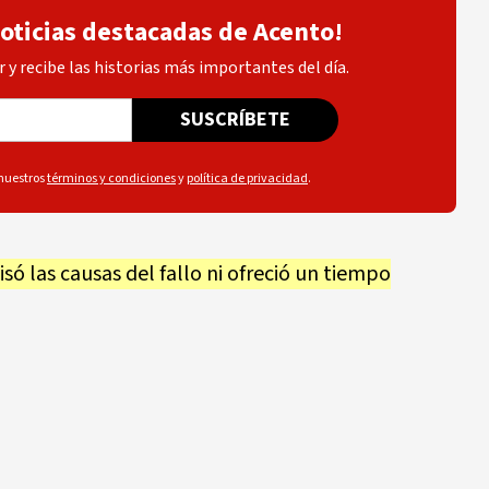
noticias destacadas de Acento!
 y recibe las historias más importantes del día.
SUSCRÍBETE
 nuestros
términos y condiciones
y
política de privacidad
.
ó las causas del fallo ni ofreció un tiempo