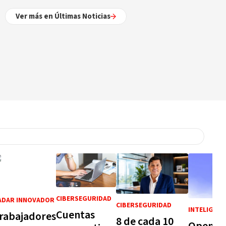
Ver más en Últimas Noticias
CIBERSEGURIDAD
ADAR INNOVADOR
CIBERSEGURIDAD
INTELIGENC
Cuentas
rabajadores
8 de cada 10
OpenAI 