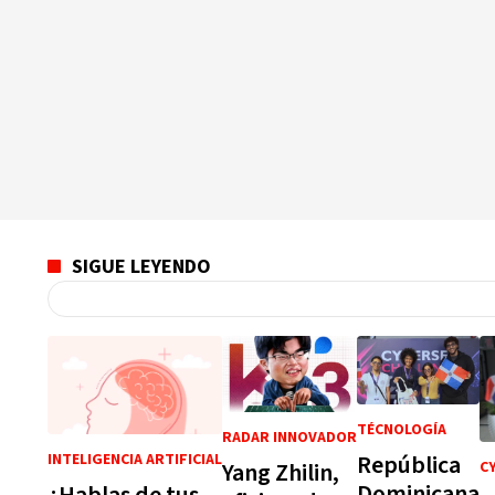
SIGUE LEYENDO
TÉCNOLOGÍA
RADAR INNOVADOR
República
INTELIGENCIA ARTIFICIAL
Yang Zhilin,
C
Dominicana
¿Hablas de tus