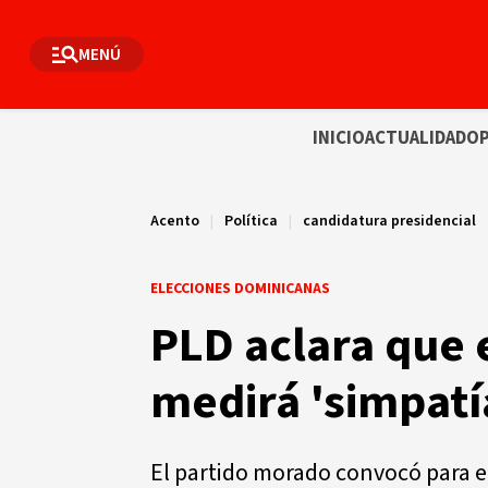
MENÚ
INICIO
ACTUALIDAD
OP
Acento
|
Política
|
candidatura presidencial
ELECCIONES DOMINICANAS
PLD aclara que
medirá 'simpatí
El partido morado convocó para e