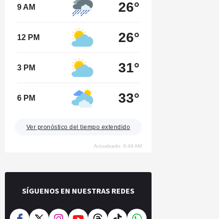
26°
9 AM
26°
12 PM
31°
3 PM
33°
6 PM
Ver pronóstico del tiempo extendido
Actualizado: 6:49 AM
SÍGUENOS EN NUESTRAS REDES