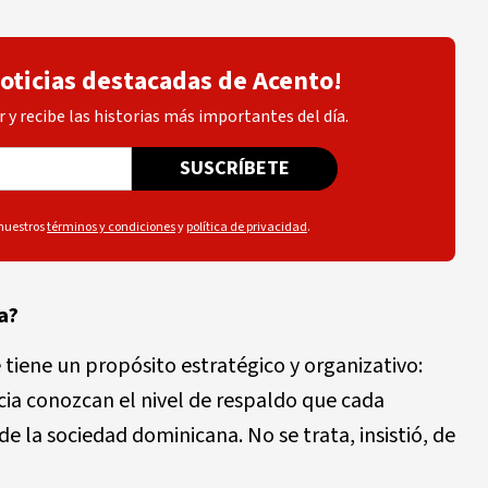
noticias destacadas de Acento!
 y recibe las historias más importantes del día.
SUSCRÍBETE
 nuestros
términos y condiciones
y
política de privacidad
.
a?
 tiene un propósito estratégico y organizativo:
ancia conozcan el nivel de respaldo que cada
de la sociedad dominicana. No se trata, insistió, de