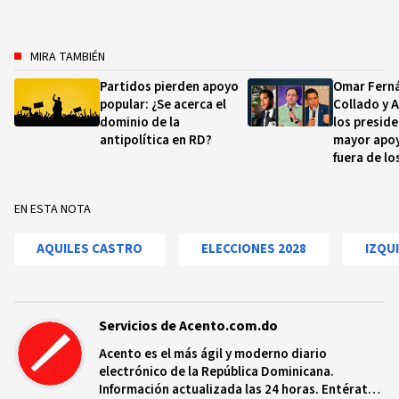
MIRA TAMBIÉN
Partidos pierden apoyo
Omar Ferná
popular: ¿Se acerca el
Collado y A
dominio de la
los preside
antipolítica en RD?
mayor apoy
fuera de lo
EN ESTA NOTA
AQUILES CASTRO
ELECCIONES 2028
IZQU
Servicios de Acento.com.do
Acento es el más ágil y moderno diario
electrónico de la República Dominicana.
Información actualizada las 24 horas. Entérate