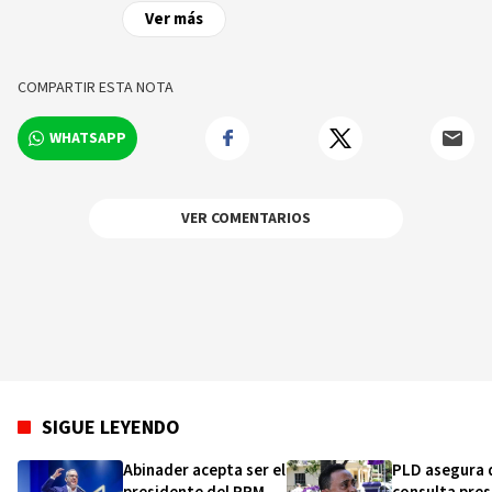
de las noticias y sucesos más importantes a
Ver más
nivel nacional e internacional, videos y fotos
sobre los hechos y los protagonistas más
relevantes en tiempo real.
COMPARTIR ESTA NOTA
WHATSAPP
VER COMENTARIOS
SIGUE LEYENDO
Abinader acepta ser el
PLD asegura 