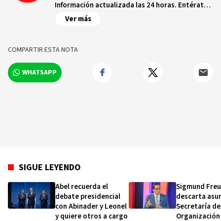
Información actualizada las 24 horas. Entérate
de las noticias y sucesos más importantes a
Ver más
nivel nacional e internacional, videos y fotos
sobre los hechos y los protagonistas más
relevantes en tiempo real.
COMPARTIR ESTA NOTA
WHATSAPP
SIGUE LEYENDO
Abel recuerda el
Sigmund Fre
debate presidencial
descarta asu
con Abinader y Leonel
Secretaría de
y quiere otros a cargo
Organización