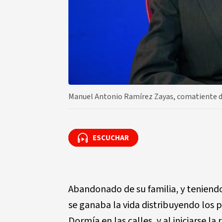
Manuel Antonio Ramírez Zayas, comatiente de
ESCUCHAR
ESCUCHAR
Abandonado de su familia, y teniend
se ganaba la vida distribuyendo los pe
Dormía en las calles, y al iniciarse la