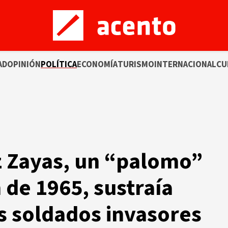
AD
OPINIÓN
POLÍTICA
ECONOMÍA
TURISMO
INTERNACIONAL
CU
 Zayas, un “palomo”
 de 1965, sustraía
s soldados invasores