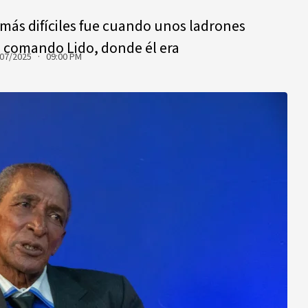
ás difíciles fue cuando unos ladrones
l comando Lido, donde él era
07/2025 · 09:00 PM