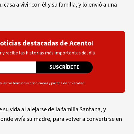
u casa a vivir con él y su familia, y lo envió a una
noticias destacadas de Acento!
 y recibe las historias más importantes del día.
SUSCRÍBETE
 nuestros
términos y condiciones
y
política de privacidad
.
su vida al alejarse de la familia Santana, y
onde vivía su madre, para volver a convertirse en