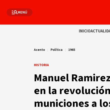
MENÚ
INICIO
ACTUALID
Acento
|
Política
|
1965
HISTORIA
Manuel Ramirez
en la revolución
municiones a lo