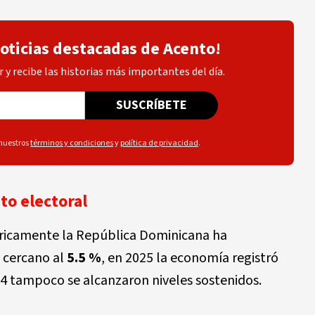
noticias destacadas de Acento!
 y recibe las historias más importantes del día.
SUSCRÍBETE
 nuestros
términos y condiciones
y
política de privacidad
.
to electoral
óricamente la República Dominicana ha
 cercano al
5.5 %
, en 2025 la economía registró
24 tampoco se alcanzaron niveles sostenidos.