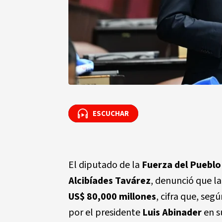
ESCUCHAR
ESCUCHAR
El diputado de la
Fuerza del Pueblo
Alcibíades Tavárez
, denunció que l
US$ 80,000 millones
, cifra que, seg
por el presidente
Luis Abinader
en s