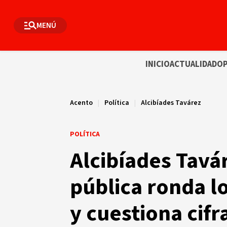
MENÚ
INICIO
ACTUALIDAD
OP
Acento
|
Política
|
Alcibíades Tavárez
POLÍTICA
Alcibíades Tavá
pública ronda l
y cuestiona cifr