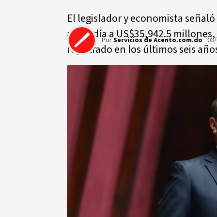
El legislador y economista señaló
ascendía a US$35,942.5 millones, p
Por
Servicios de Acento.com.do
03/
registrado en los últimos seis año