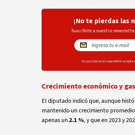
¡No te pierdas las 
Suscríbite a nuestro newsletter
Al suscribirse al newsletter acepta
Crecimiento económico y gas
El diputado indicó que, aunque hist
mantenido un crecimiento promedio
apenas un
2.1 %
, y que en 2023 y 20