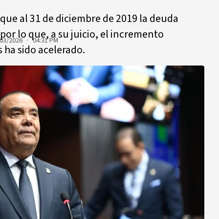
 que al 31 de diciembre de 2019 la deuda
or lo que, a su juicio, el incremento
03/2026 · 04:31 PM
s ha sido acelerado.