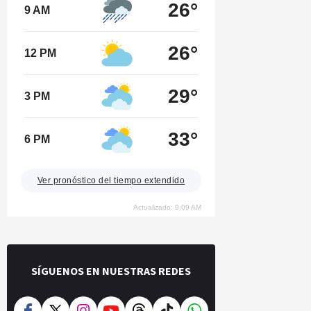
26°
9 AM
26°
12 PM
29°
3 PM
33°
6 PM
Ver pronóstico del tiempo extendido
Actualizado: 9:09 AM
SÍGUENOS EN NUESTRAS REDES