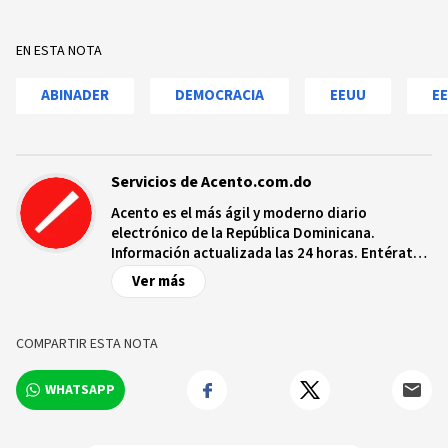
EN ESTA NOTA
ABINADER
DEMOCRACIA
EEUU
E
Servicios de Acento.com.do
Acento es el más ágil y moderno diario
electrónico de la República Dominicana.
Información actualizada las 24 horas. Entérate
de las noticias y sucesos más importantes a
Ver más
nivel nacional e internacional, videos y fotos
sobre los hechos y los protagonistas más
relevantes en tiempo real.
COMPARTIR ESTA NOTA
WHATSAPP