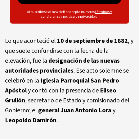
Al suscribirse al newsletter acepta nuestros
términos y
condiciones
y
política de privacidad
.
Lo que aconteció el
10 de septiembre de 1882
, y
que suele confundirse con la fecha de la
elevación, fue la
designación de las nuevas
autoridades provinciales
. Ese acto solemne se
celebró en la
Iglesia Parroquial San Pedro
Apóstol
y contó con la presencia de
Eliseo
Grullón
, secretario de Estado y comisionado del
Gobierno; el
general Juan Antonio Lora
y
Leopoldo Damirón
.