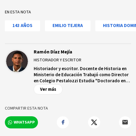
EN ESTA NOTA
143 AÑOS
EMILIO TEJERA
HISTORIA DOMI
Ramón Díaz Mejía
HISTORIADOR Y ESCRITOR
Historiador y escritor. Docente de Historia en
Ministerio de Educación Trabajó como Director
en Colegio Pestalozzi Estudia "Doctorado en
Ciencias de la Educacion" en Humboldt
Ver más
International University Estudió Maestría en
Tecnología Educativa en Universidad Central
del Este Estudió Educación Mención Ciencias
COMPARTIR ESTA NOTA
Sociales en Universidad Central del Este.
WHATSAPP