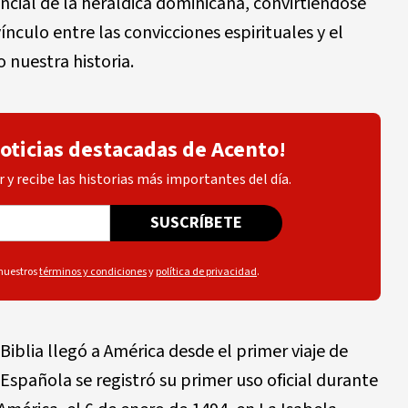
ial de la heráldica dominicana, convirtiéndose
culo entre las convicciones espirituales y el
 nuestra historia.
noticias destacadas de Acento!
 y recibe las historias más importantes del día.
SUSCRÍBETE
 nuestros
términos y condiciones
y
política de privacidad
.
Biblia llegó a América desde el primer viaje de
 Española se registró su primer uso oficial durante