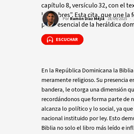
capítulo 8, versículo 32, con el te
hará libres”. Esta cita, que une l
Por
Ramón Díaz Mejía
28/09/2025 · 
parte esencial de la heráldica do
ESCUCHAR
ESCUCHAR
En la República Dominicana la Biblia
meramente religioso. Su presencia en 
bandera, le otorga una dimensión que 
recordándonos que forma parte de nu
alcanza lo político y lo social, ya q
nacional instituido por ley. Esto d
Biblia no solo el libro más leído e i