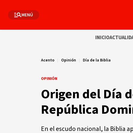
MENÚ
INICIO
ACTUALID
Acento
|
Opinión
|
Día de la Biblia
OPINIÓN
Origen del Día de
República Domi
En el escudo nacional, la Biblia a