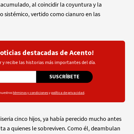
cumulado, al coincidir la coyuntura y la
o sistémico, vertido como cianuro en las
noticias destacadas de Acento!
 y recibe las historias más importantes del día.
SUSCRÍBETE
 nuestros
términos y condiciones
y
política de privacidad
.
miseria cinco hijos, ya había perecido mucho antes
uta a quienes le sobreviven. Como él, deambulan