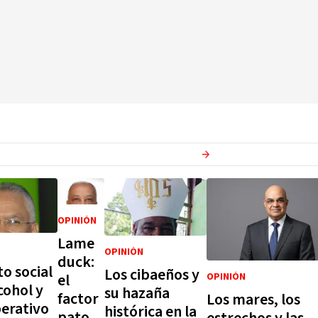
Ver más en
Opinion
OPINIÓN
Lame
OPINIÓN
duck:
to social
Los cibaeños y
el
OPINIÓN
cohol y
su hazaña
factor
Los mares, los
perativo
histórica en la
pato
estrechos y las