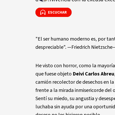
ESCUCHAR
ESCUCHAR
"El ser humano moderno es, por tanto
despreciable". —Friedrich Nietzsche
He visto con horror, como la mayoría
que fuese objeto
Deivi Carlos Abreu
camión recolector de desechos en la H
frente a la mirada inmisericorde de
Sentí su miedo, su angustia y desesp
luchaba sin ayuda por una oportunida