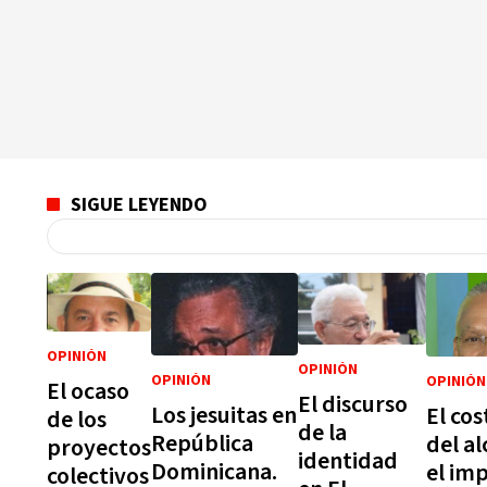
SIGUE LEYENDO
OPINIÓN
OPINIÓN
OPINIÓN
OPINIÓN
El ocaso
El discurso
Los jesuitas en
El cos
de los
de la
República
del al
proyectos
identidad
Dominicana.
el im
colectivos