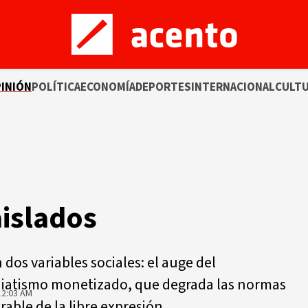
INIÓN
POLÍTICA
ECONOMÍA
DEPORTES
INTERNACIONAL
CULT
islados
dos variables sociales: el auge del
iatismo monetizado, que degrada las normas
12:03 AM
able de la libre expresión.