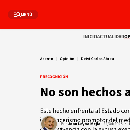
MENÚ
INICIO
ACTUALIDAD
OP
Acento
|
Opinión
|
Deivi Carlos Abreu
PRECOGNICIÓN
No son hechos a
Este hecho enfrenta al Estado con 
influencerismo promotor del med
Por
Joan Leyba Mejía
22/04/2026 · 
de convivencia con la excusa execr