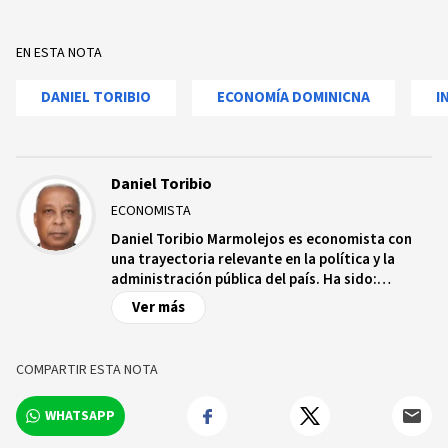
EN ESTA NOTA
DANIEL TORIBIO
ECONOMÍA DOMINICNA
I
Daniel Toribio
ECONOMISTA
Daniel Toribio Marmolejos es economista con
una trayectoria relevante en la política y la
administración pública del país. Ha sido:
Ministro de Hacienda de la República
Ver más
Dominicana. Administrador general del Banco
de Reservas (BanReservas). Secretario de
Asuntos Económicos del partido Fuerza del
COMPARTIR ESTA NOTA
Pueblo.
WHATSAPP