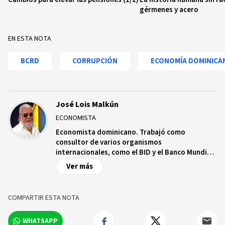
gérmenes y acero
EN ESTA NOTA
BCRD
CORRUPCIÓN
ECONOMÍA DOMINICA
José Lois Malkún
ECONOMISTA
Economista dominicano. Trabajó como
consultor de varios organismos
internacionales, como el BID y el Banco Mundial.
Fue director de la Comisión para la reforma del
Ver más
Sector Salud, Ministro de Finanzas y
Gobernador del Banco Central, en el período
2003-2004.
COMPARTIR ESTA NOTA
WHATSAPP