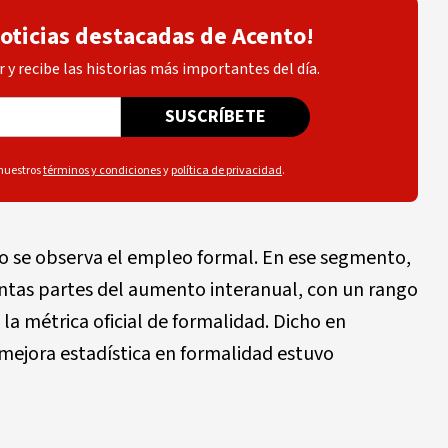
noticias destacadas de Acento!
 y recibe las historias más importantes del día.
SUSCRÍBETE
 nuestros
términos y condiciones
y
política de privacidad
.
do se observa el empleo formal. En ese segmento,
intas partes del aumento interanual, con un rango
a métrica oficial de formalidad. Dicho en
 mejora estadística en formalidad estuvo