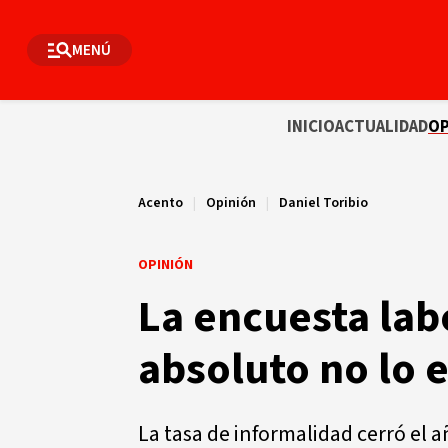
MENÚ
INICIO
ACTUALIDAD
OP
Acento
|
Opinión
|
Daniel Toribio
OPINIÓN
La encuesta lab
absoluto no lo 
La tasa de informalidad cerró el 