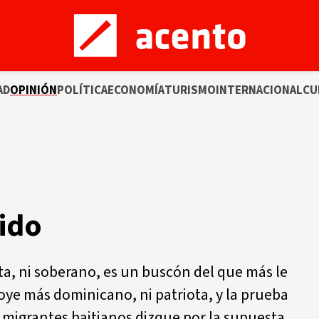
AD
OPINIÓN
POLÍTICA
ECONOMÍA
TURISMO
INTERNACIONAL
CU
ido
ta, ni soberano, es un buscón del que más le
 oye más dominicano, ni patriota, y la prueba
s migrantes haitianos dizque por la supuesta