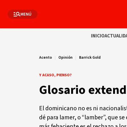
MENÚ
INICIO
ACTUALID
Acento
|
Opinión
|
Barrick Gold
Y ACASO, PIENSO?
Glosario extend
El dominicano no es ni nacionalis
dé para lamer, o “lamber”, que se
más fehaciente es el rechazo a lo