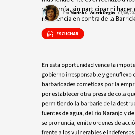
soberanía, sin participar ni hacer
Por
Marina C. Valera Regús
07/06/20
resistencia en contra de la Barrick
ESCUCHAR
ESCUCHAR
En esta oportunidad vence la impoten
gobierno irresponsable y genuflexo q
barbaridades cometidas por la empres
por establecer otra presa de cola q
permitiendo la barbarie de la destru
fuentes de agua, del río Naranjo y de 
se pronuncia, emite ordenes de acció
frente a los vulnerables e indefens