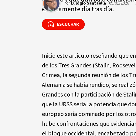
Por
Eulogio Santaella
09/01/2026 · 
exitosamente día tras día.
ESCUCHAR
ESCUCHAR
Inicio este artículo reseñando que e
de los Tres Grandes (Stalin, Roosevelt
Crimea, la segunda reunión de los T
Alemania se había rendido, se realiz
Grandes con la participación de Stali
que la URSS sería la potencia que do
europeo sería dominado por los otros
hubo confrontaciones que evidenciaro
el bloque occidental, encabezado po