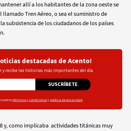
antener allí a los habitantes de la zona oeste se
l llamado Tren Aéreo, o sea el suministro de
la subsistencia de los ciudadanos de los países
n.
noticias destacadas de Acento!
 y recibe las historias más importantes del día.
SUSCRÍBETE
 nuestros
términos y condiciones
y
política de privacidad
.
948 y, como implicaba actividades titánicas muy