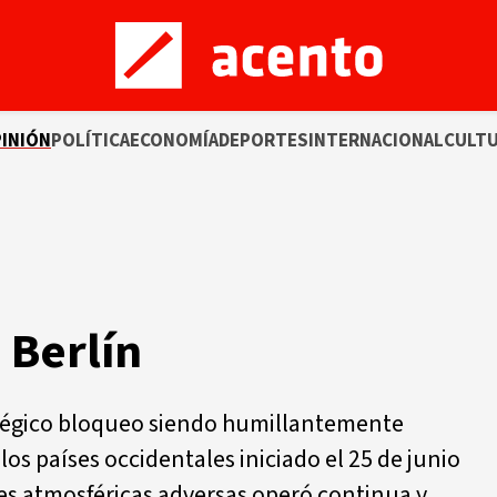
INIÓN
POLÍTICA
ECONOMÍA
DEPORTES
INTERNACIONAL
CULT
 Berlín
atégico bloqueo siendo humillantemente
os países occidentales iniciado el 25 de junio
es atmosféricas adversas operó continua y