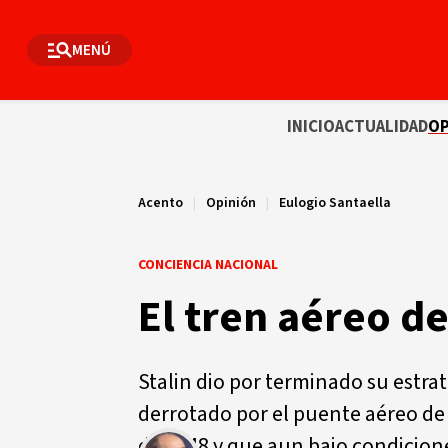
MENÚ
INICIO
ACTUALIDAD
OP
Acento
|
Opinión
|
Eulogio Santaella
CONCIENCIA NACIONAL
El tren aéreo de
Stalin dio por terminado su estr
derrotado por el puente aéreo de l
de 1948 y que aun bajo condicion