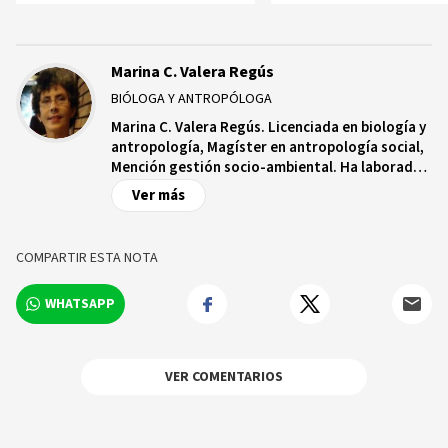
Marina C. Valera Regús
BIÓLOGA Y ANTROPÓLOGA
Marina C. Valera Regús. Licenciada en biología y
antropología, Magíster en antropología social,
Mención gestión socio-ambiental. Ha laborado
en calidad de agua, gestión ambiental y como
Ver más
docente universitaria. Actualmente se
desempeña como consultora y promotora de la
agricultura familiar, orgánica y la agroecología.
COMPARTIR ESTA NOTA
WHATSAPP
VER COMENTARIOS