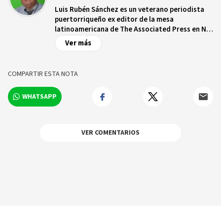
Luis Rubén Sánchez es un veterano periodista
puertorriqueño ex editor de la mesa
latinoamericana de The Associated Press en N.Y.
Actualmente preside las emisoras de radio y
Ver más
televisión digital Boricuatv y
Boricuaradio.digital.
COMPARTIR ESTA NOTA
WHATSAPP
VER COMENTARIOS