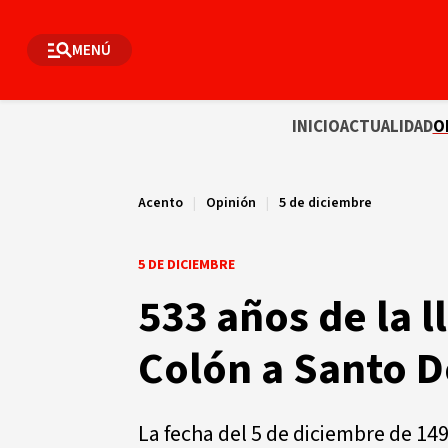
MENÚ
INICIO
ACTUALIDAD
O
Acento
|
Opinión
|
5 de diciembre
5 DE DICIEMBRE
533 años de la l
Colón a Santo 
La fecha del 5 de diciembre de 149