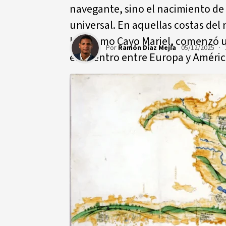
navegante, sino el nacimiento de
universal. En aquellas costas del
hoy como Cayo Mariel, comenzó u
Por
Ramón Díaz Mejía
05/12/2025 · 
encuentro entre Europa y Améric