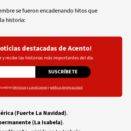
ciembre se fueron encadenando hitos que
a historia:
noticias destacadas de Acento!
 y recibe las historias más importantes del día.
SUSCRÍBETE
 nuestros
términos y condiciones
y
política de privacidad
.
érica (Fuerte La Navidad)
.
permanente (La Isabela)
.