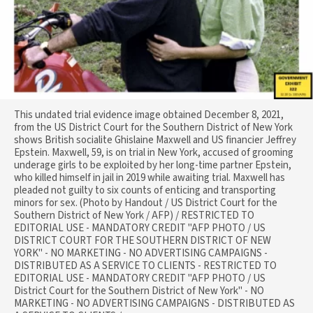
This undated trial evidence image obtained December 8, 2021,
from the US District Court for the Southern District of New York
shows British socialite Ghislaine Maxwell and US financier Jeffrey
Epstein. Maxwell, 59, is on trial in New York, accused of grooming
underage girls to be exploited by her long-time partner Epstein,
who killed himself in jail in 2019 while awaiting trial. Maxwell has
pleaded not guilty to six counts of enticing and transporting
minors for sex. (Photo by Handout / US District Court for the
Southern District of New York / AFP) / RESTRICTED TO
EDITORIAL USE - MANDATORY CREDIT "AFP PHOTO / US
DISTRICT COURT FOR THE SOUTHERN DISTRICT OF NEW
YORK" - NO MARKETING - NO ADVERTISING CAMPAIGNS -
DISTRIBUTED AS A SERVICE TO CLIENTS - RESTRICTED TO
EDITORIAL USE - MANDATORY CREDIT "AFP PHOTO / US
District Court for the Southern District of New York" - NO
MARKETING - NO ADVERTISING CAMPAIGNS - DISTRIBUTED AS