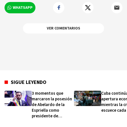
WHATSAPP
VER COMENTARIOS
SIGUE LEYENDO
3 momentos que
Cuba continú
marcaron la posesión
apertura eco
de Abelardo de la
mientras la cr
Espriella como
escuece cada 
presidente de
Colombia (y qué dicen