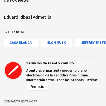
de Fox News.
Eduard Ribas i Admetlla
EN ESTA NOTA
CASA BLANCA
ELON MUSK
JEFFREY EPSTE
Servicios de Acento.com.do
Acento es el más ágil y moderno diario
electrónico de la República Dominicana.
Información actualizada las 24 horas. Entérate
de las noticias y sucesos más importantes a
Ver más
nivel nacional e internacional, videos y fotos
sobre los hechos y los protagonistas más
relevantes en tiempo real.
COMPARTIR ESTA NOTA