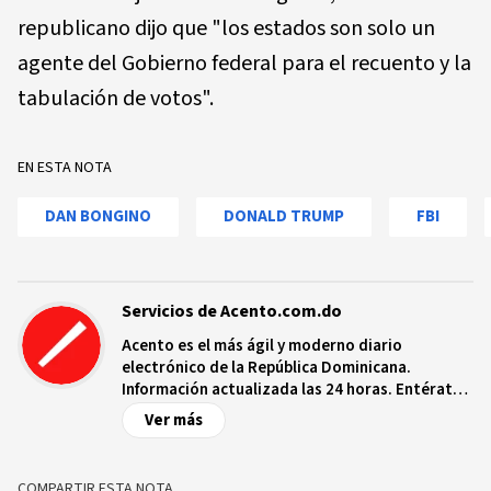
republicano dijo que "los estados son solo un
agente del Gobierno federal para el recuento y la
tabulación de votos".
EN ESTA NOTA
DAN BONGINO
DONALD TRUMP
FBI
Servicios de Acento.com.do
Acento es el más ágil y moderno diario
electrónico de la República Dominicana.
Información actualizada las 24 horas. Entérate
de las noticias y sucesos más importantes a
Ver más
nivel nacional e internacional, videos y fotos
sobre los hechos y los protagonistas más
relevantes en tiempo real.
COMPARTIR ESTA NOTA