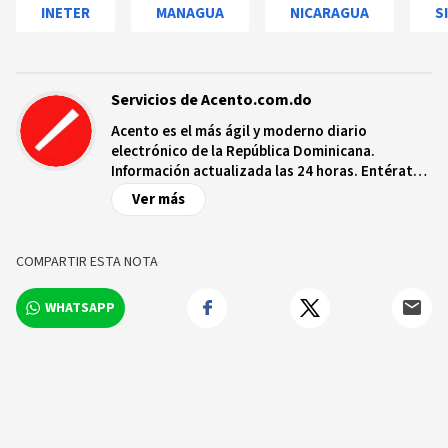
INETER
MANAGUA
NICARAGUA
S
Servicios de Acento.com.do
Acento es el más ágil y moderno diario
electrónico de la República Dominicana.
Información actualizada las 24 horas. Entérate
de las noticias y sucesos más importantes a
Ver más
nivel nacional e internacional, videos y fotos
sobre los hechos y los protagonistas más
relevantes en tiempo real.
COMPARTIR ESTA NOTA
WHATSAPP