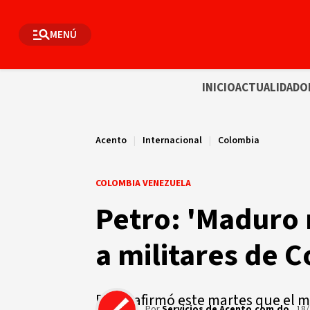
MENÚ
INICIO
ACTUALIDAD
O
Acento
|
Internacional
|
Colombia
COLOMBIA VENEZUELA
Petro: 'Maduro
a militares de 
Petro afirmó este martes que el 
Por
Servicios de Acento.com.do
18/