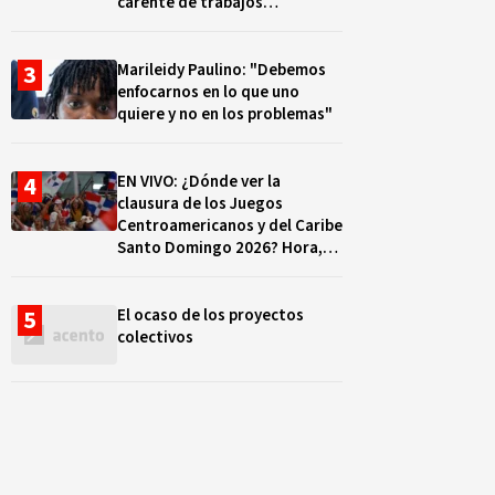
carente de trabajos
realizados, durante el 2019 y
2020
Marileidy Paulino: "Debemos
enfocarnos en lo que uno
quiere y no en los problemas"
EN VIVO: ¿Dónde ver la
clausura de los Juegos
Centroamericanos y del Caribe
Santo Domingo 2026? Hora,
lugar y quiénes cantarán
El ocaso de los proyectos
colectivos