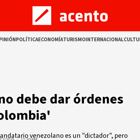
PINIÓN
POLÍTICA
ECONOMÍA
TURISMO
INTERNACIONAL
CULTU
 no debe dar órdenes
Colombia'
mandatario venezolano es un "dictador", pero
12/2025 · 11:30 PM