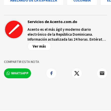
ABELARDO DE LA ESPRIELLA
COLOMBIA
E
Servicios de Acento.com.do
Acento es el más ágil y moderno diario
electrónico de la República Dominicana.
Información actualizada las 24 horas. Entérate
de las noticias y sucesos más importantes a
Ver más
nivel nacional e internacional, videos y fotos
sobre los hechos y los protagonistas más
relevantes en tiempo real.
COMPARTIR ESTA NOTA
WHATSAPP