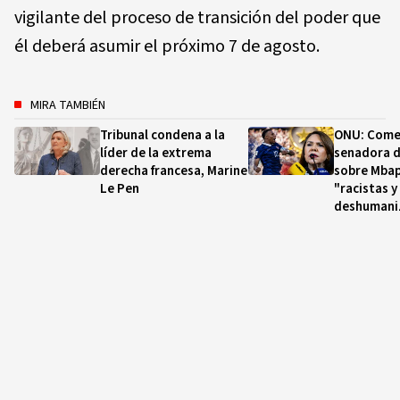
vigilante del proceso de transición del poder que
él deberá asumir el próximo 7 de agosto.
MIRA TAMBIÉN
Tribunal condena a la
ONU: Come
líder de la extrema
senadora d
derecha francesa, Marine
sobre Mbap
Le Pen
"racistas y
deshumani