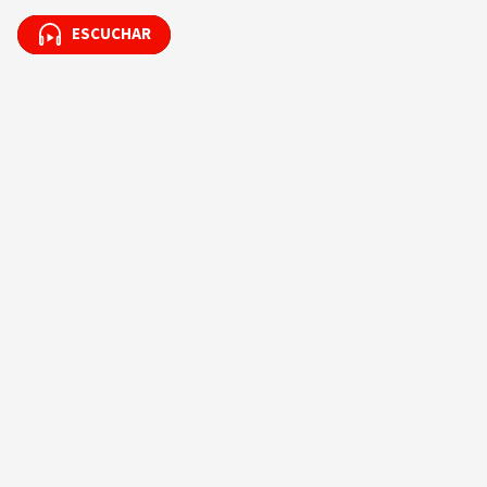
ESCUCHAR
ESCUCHAR