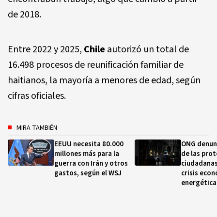
de 2018.
Entre 2022 y 2025,
Chile
autorizó un total de
16.498 procesos de reunificación familiar de
haitianos, la mayoría a menores de edad, según
cifras oficiales.
MIRA TAMBIÉN
EEUU necesita 80.000
ONG denun
millones más para la
de las pro
guerra con Irán y otros
ciudadanas
gastos, según el WSJ
crisis econ
energética