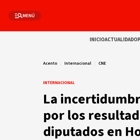
MENÚ
INICIO
ACTUALIDAD
OP
Acento
|
Internacional
|
CNE
INTERNACIONAL
La incertidumbr
por los resultad
diputados en H