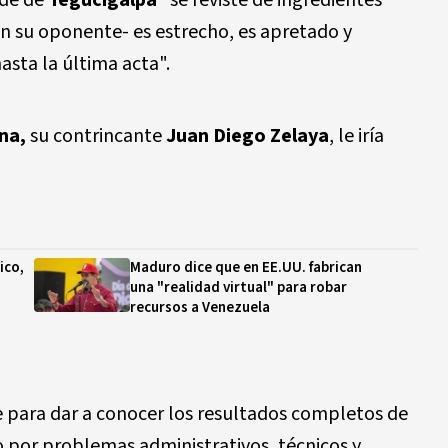
lde de
Tegucigalpa
"se reviste de ingredientes
on su oponente- es estrecho, es apretado y
sta la última acta".
na,
su contrincante
Juan Diego Zelaya
, le iría
ico,
Maduro dice que en EE.UU. fabrican
una "realidad virtual" para robar
recursos a Venezuela
e para dar a conocer los resultados completos de
 por problemas administrativos, técnicos y