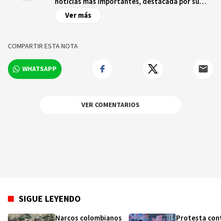
noticias más importantes, destacada por su
autoridad e integridad editorial. Fundado en
Ver más
1888, ha evolucionado de ser un diario enfocado
en Londres a convertirse en una corporación
mediática global. El 93% de sus lectores son
COMPARTIR ESTA NOTA
digitales.
WHATSAPP
VER COMENTARIOS
SIGUE LEYENDO
Narcos colombianos
Protesta con