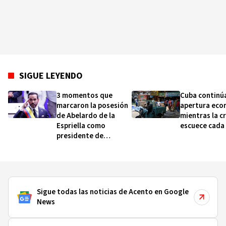
SIGUE LEYENDO
3 momentos que
Cuba continú
marcaron la posesión
apertura eco
de Abelardo de la
mientras la cr
Espriella como
escuece cada 
presidente de
Colombia (y qué dicen
sobre cómo será su
gobierno)
Sigue todas las noticias de Acento en Google
News