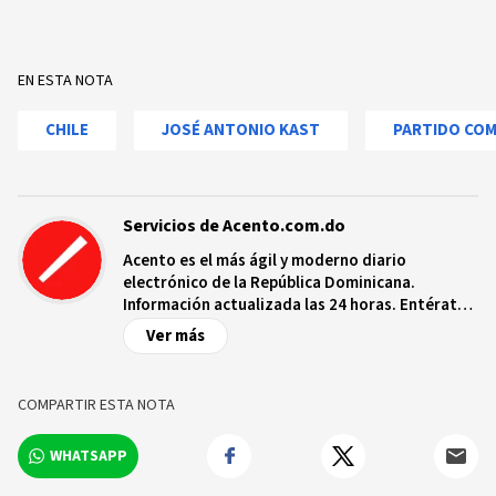
EN ESTA NOTA
CHILE
JOSÉ ANTONIO KAST
PARTIDO CO
Servicios de Acento.com.do
Acento es el más ágil y moderno diario
electrónico de la República Dominicana.
Información actualizada las 24 horas. Entérate
de las noticias y sucesos más importantes a
Ver más
nivel nacional e internacional, videos y fotos
sobre los hechos y los protagonistas más
relevantes en tiempo real.
COMPARTIR ESTA NOTA
WHATSAPP