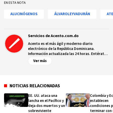
EN ESTA NOTA
ALUCINÓGENOS
ÁLVAROLEYVADURÁN
AT
Servicios de Acento.com.do
Acento es el más ágil y moderno diario
electrónico de la República Dominicana.
Información actualizada las 24 horas. Entérate
de las noticias y sucesos más importantes a
Ver más
nivel nacional e internacional, videos y fotos
sobre los hechos y los protagonistas más
relevantes en tiempo real.
NOTICIAS RELACIONADAS
EE. UU. ataca una
Colombia y E
lancha en el Pacífico y
establecen
deja dos muertos y un
condiciones 
sobreviviente
terminar con 