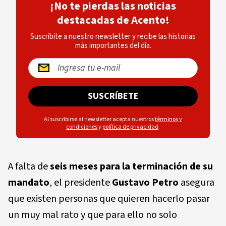
¡No te pierdas las noticias
destacadas de Acento!
Suscríbite a nuestro newsletter y recibe las historias
más importantes del día.
SUSCRÍBETE
Al suscribirse al newsletter acepta nuestros
términos y
condiciones
y
política de privacidad
.
A falta de
seis meses para la terminación de su
mandato
, el presidente
Gustavo Petro
asegura
que existen personas que quieren hacerlo pasar
un muy mal rato y que para ello no solo