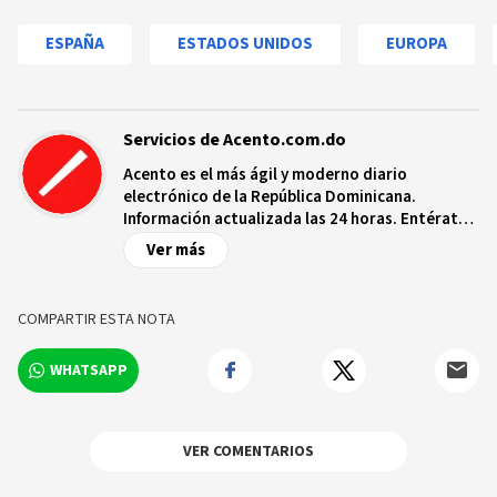
ESPAÑA
ESTADOS UNIDOS
EUROPA
Servicios de Acento.com.do
Acento es el más ágil y moderno diario
electrónico de la República Dominicana.
Información actualizada las 24 horas. Entérate
de las noticias y sucesos más importantes a
Ver más
nivel nacional e internacional, videos y fotos
sobre los hechos y los protagonistas más
relevantes en tiempo real.
COMPARTIR ESTA NOTA
WHATSAPP
VER COMENTARIOS