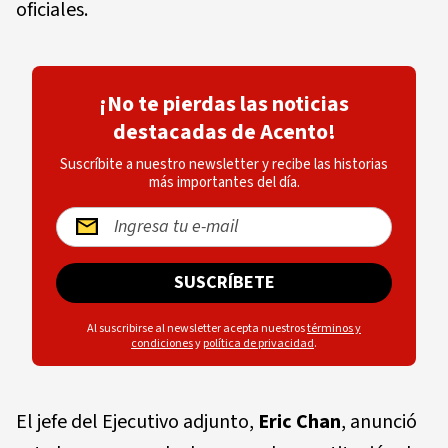
oficiales.
¡No te pierdas las noticias
destacadas de Acento!
Suscríbite a nuestro newsletter y recibe las historias
más importantes del día.
SUSCRÍBETE
Al suscribirse al newsletter acepta nuestros
términos y
condiciones
y
política de privacidad
.
El jefe del Ejecutivo adjunto,
Eric Chan
, anunció