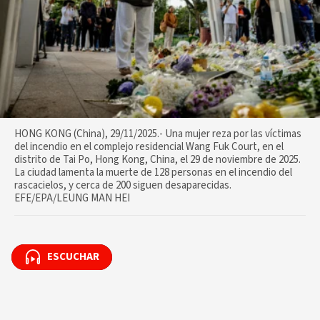
HONG KONG (China), 29/11/2025.- Una mujer reza por las víctimas
del incendio en el complejo residencial Wang Fuk Court, en el
distrito de Tai Po, Hong Kong, China, el 29 de noviembre de 2025.
La ciudad lamenta la muerte de 128 personas en el incendio del
rascacielos, y cerca de 200 siguen desaparecidas.
EFE/EPA/LEUNG MAN HEI
ESCUCHAR
ESCUCHAR