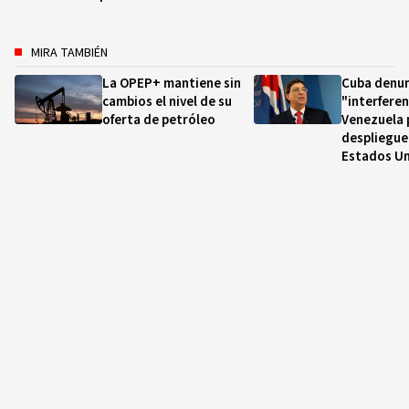
MIRA TAMBIÉN
La OPEP+ mantiene sin
Cuba denun
cambios el nivel de su
"interferen
oferta de petróleo
Venezuela 
despliegue 
Estados U