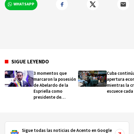
WHATSAPP
SIGUE LEYENDO
3 momentos que
Cuba continú
marcaron la posesión
apertura eco
de Abelardo de la
mientras la cr
Espriella como
escuece cada 
presidente de
Colombia (y qué dicen
sobre cómo será su
gobierno)
Sigue todas las noticias de Acento en Google