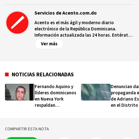
Servicios de Acento.com.do
Acento es el más ágil y moderno diario
electrónico de la República Dominicana.
Información actualizada las 24 horas. Entérate
de las noticias y sucesos más importantes a
Ver más
nivel nacional e internacional, videos y fotos
sobre los hechos y los protagonistas más
relevantes en tiempo real.
NOTICIAS RELACIONADAS
Fernando Aquino y
Denuncian da
líderes dominicanos
propaganda e
en Nueva York
de Adriano Es
respaldan
en el Distrito
candidatura de
Nueva York
Adriano Espaillat
COMPARTIR ESTA NOTA