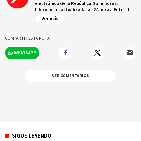
electrónico de la República Dominicana.
Información actualizada las 24 horas. Entérate
de las noticias y sucesos más importantes a
Ver más
nivel nacional e internacional, videos y fotos
sobre los hechos y los protagonistas más
relevantes en tiempo real.
COMPARTIR ESTA NOTA
WHATSAPP
VER COMENTARIOS
SIGUE LEYENDO