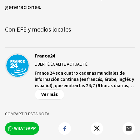
generaciones.
Con EFE y medios locales
France24
LIBERTÉ ÉGALITÉ ACTUALITÉ
France 24 son cuatro cadenas mundiales de
información continua (en francés, árabe, inglés y
español), que emiten las 24/7 (6 horas diarias,
para la cadena en español) en 355 millones de
Ver más
hogares en los 5 continentes.
COMPARTIR ESTA NOTA
WHATSAPP