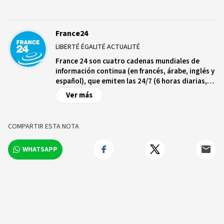
France24
LIBERTÉ ÉGALITÉ ACTUALITÉ
France 24 son cuatro cadenas mundiales de
información continua (en francés, árabe, inglés y
español), que emiten las 24/7 (6 horas diarias,
para la cadena en español) en 355 millones de
Ver más
hogares en los 5 continentes.
COMPARTIR ESTA NOTA
WHATSAPP