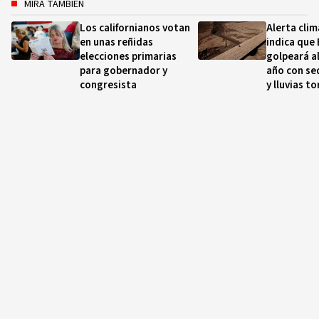
MIRA TAMBIÉN
Los californianos votan
Alerta clim
en unas reñidas
indica que 
elecciones primarias
golpeará a
para gobernador y
año con se
congresista
y lluvias t