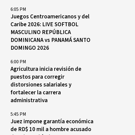
6:05 PM
Juegos Centroamericanos y del
Caribe 2026: LIVE SOFTBOL
mercado donde República Dominicana se posiciona como destino d
MASCULINO REPÚBLICA
l Caribe, Royal Sugar propuso un cambio de paradigma: el pastel y
lebración, la protagoniza.
DOMINICANA vs PANAMÁ SANTO
DOMINGO 2026
6:00 PM
Agricultura inicia revisión de
puestos para corregir
distorsiones salariales y
fortalecer la carrera
administrativa
5:45 PM
Juez impone garantía económica
de RD$ 10 mil a hombre acusado