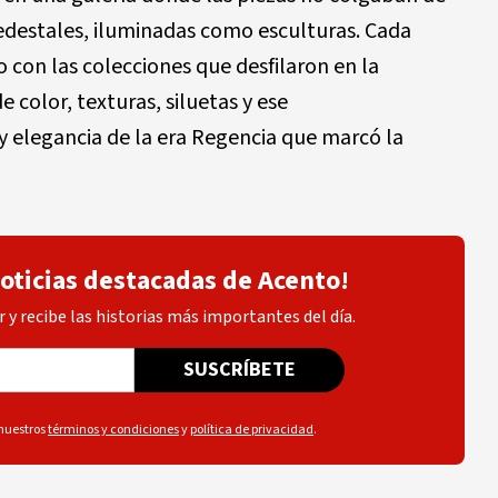
edestales, iluminadas como esculturas. Cada
 con las colecciones que desfilaron en la
 color, texturas, siluetas y ese
 elegancia de la era Regencia que marcó la
noticias destacadas de Acento!
 y recibe las historias más importantes del día.
SUSCRÍBETE
 nuestros
términos y condiciones
y
política de privacidad
.