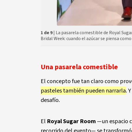
1 de 9
| La pasarela comestible de Royal Sugar
Bridal Week: cuando el azúcar se piensa como 
Una pasarela comestible
El concepto fue tan claro como pro
pasteles también pueden narrarla
. 
desafío.
El
Royal Sugar Room
—un espacio co
recorrido del evento— se transformó