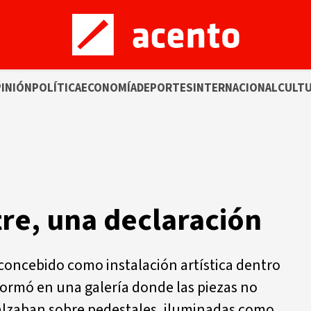
INIÓN
POLÍTICA
ECONOMÍA
DEPORTES
INTERNACIONAL
CULT
re, una declaración
concebido como instalación artística dentro
sformó en una galería donde las piezas no
alzaban sobre pedestales, iluminadas como