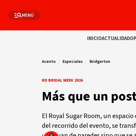
MENÚ
INICIO
ACTUALIDAD
OP
Acento
|
Especiales
|
Bridgerton
RD BRIDAL WEEK 2026
Más que un post
El Royal Sugar Room, un espacio 
del recorrido del evento, se tran
colgaban de paredes sino que se 