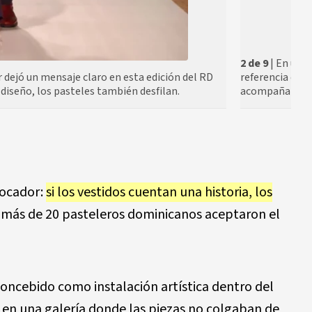
2 de 9
| En un 
 dejó un mensaje claro en esta edición del RD
referencia en e
diseño, los pasteles también desfilan.
acompaña la ce
vocador:
si los vestidos cuentan una historia, los
Y más de 20 pasteleros dominicanos aceptaron el
ncebido como instalación artística dentro del
 en una galería donde las piezas no colgaban de