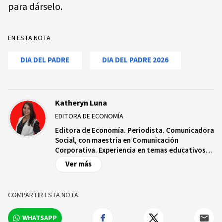
para dárselo.
EN ESTA NOTA
DIA DEL PADRE
DIA DEL PADRE 2026
Katheryn Luna
EDITORA DE ECONOMÍA
Editora de Economía. Periodista. Comunicadora
Social, con maestría en Comunicación
Corporativa. Experiencia en temas educativos,
salud, turismo, tránsito, transporte, gestión de
Ver más
desechos, agua y economía. Premios AIRD,
Funglode, FIL, Indocal, Unicef, Juan Bosch, Raphy
Durán y PEL.
COMPARTIR ESTA NOTA
WHATSAPP