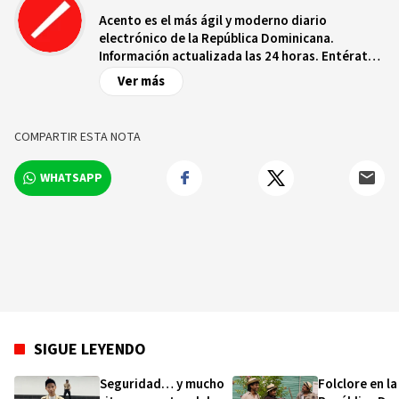
Acento es el más ágil y moderno diario
electrónico de la República Dominicana.
Información actualizada las 24 horas. Entérate
de las noticias y sucesos más importantes a
Ver más
nivel nacional e internacional, videos y fotos
sobre los hechos y los protagonistas más
relevantes en tiempo real.
COMPARTIR ESTA NOTA
WHATSAPP
SIGUE LEYENDO
Seguridad… y mucho
Folclore en la