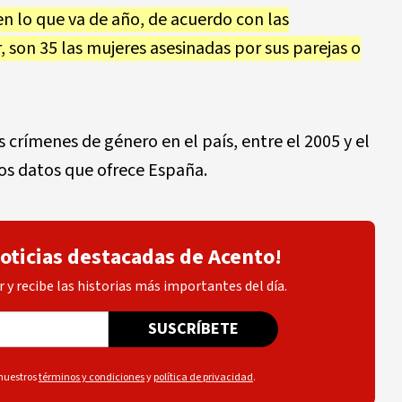
n lo que va de año, de acuerdo con las
r, son 35 las mujeres asesinadas por sus parejas o
 crímenes de género en el país, entre el 2005 y el
os datos que ofrece España.
noticias destacadas de Acento!
 y recibe las historias más importantes del día.
SUSCRÍBETE
 nuestros
términos y condiciones
y
política de privacidad
.