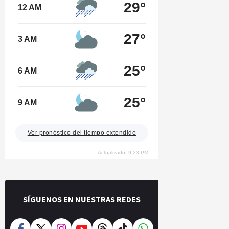
29°
12 AM
27°
3 AM
25°
6 AM
25°
9 AM
Ver pronóstico del tiempo extendido
Actualizado: 9:23 PM
SÍGUENOS EN NUESTRAS REDES