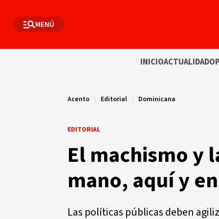
MENÚ
INICIO
ACTUALIDAD
OP
Acento
|
Editorial
|
Dominicana
EDITORIAL
El machismo y la
mano, aquí y e
Las políticas públicas deben agil