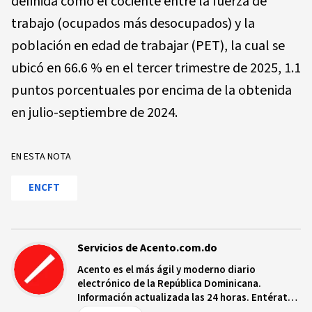
definida como el cociente entre la fuerza de
trabajo (ocupados más desocupados) y la
población en edad de trabajar (PET), la cual se
ubicó en 66.6 % en el tercer trimestre de 2025, 1.1
puntos porcentuales por encima de la obtenida
en julio-septiembre de 2024.
EN ESTA NOTA
ENCFT
Servicios de Acento.com.do
Acento es el más ágil y moderno diario
electrónico de la República Dominicana.
Información actualizada las 24 horas. Entérate
de las noticias y sucesos más importantes a