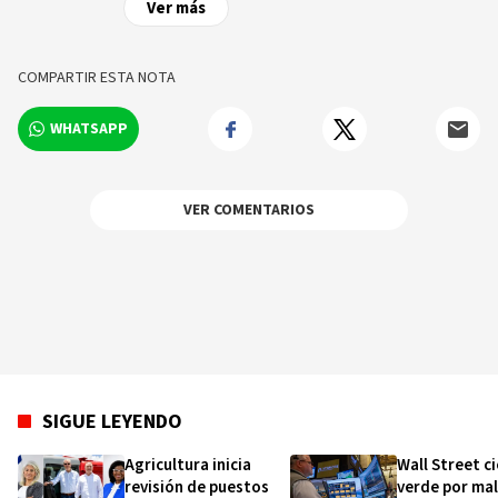
Ver más
nivel nacional e internacional, videos y fotos
sobre los hechos y los protagonistas más
relevantes en tiempo real.
COMPARTIR ESTA NOTA
WHATSAPP
VER COMENTARIOS
SIGUE LEYENDO
Agricultura inicia
Wall Street ci
revisión de puestos
verde por ma