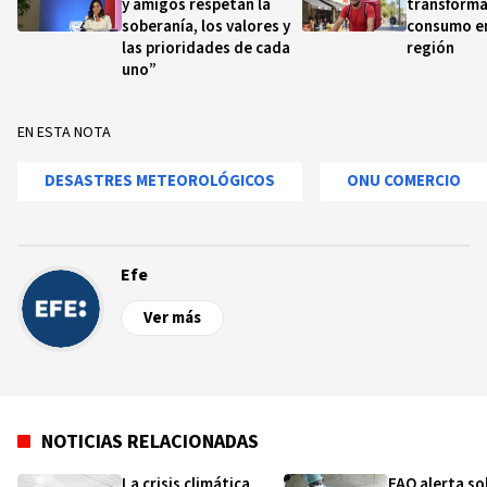
y amigos respetan la
transforma
soberanía, los valores y
consumo en
las prioridades de cada
región
uno”
EN ESTA NOTA
DESASTRES METEOROLÓGICOS
ONU COMERCIO
Efe
Ver más
NOTICIAS RELACIONADAS
La crisis climática
FAO alerta so