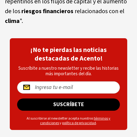
repentinos en los flujos de capital y el aumento
de los
riesgos financieros
relacionados con el
clima
".
¡No te pierdas las noticias
destacadas de Acento!
Suscríbite a nuestro newsletter y recibe las historias
más importantes del día.
SUSCRÍBETE
Al suscribirse al newsletter acepta nuestros
términos y
condiciones
y
política de privacidad
.