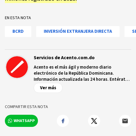
EN ESTA NOTA
BCRD
INVERSIÓN EXTRANJERA DIRECTA
S
Servicios de Acento.com.do
Acento es el más ágil y moderno diario
electrónico de la República Dominicana.
Información actualizada las 24 horas. Entérate
de las noticias y sucesos más importantes a
Ver más
nivel nacional e internacional, videos y fotos
sobre los hechos y los protagonistas más
relevantes en tiempo real.
COMPARTIR ESTA NOTA
WHATSAPP