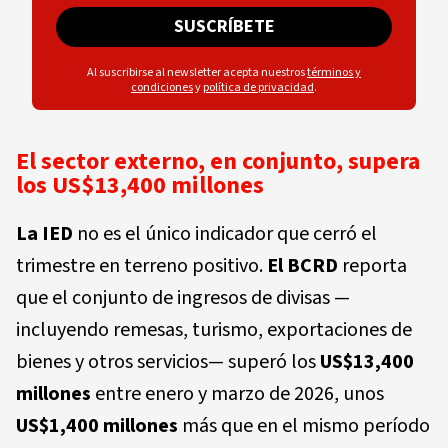
SUSCRÍBETE
Al suscribirse al newsletter acepta nuestros
términos y
condiciones
y
política de privacidad
.
El sector externo, en conjunto, supera
los US$13,400 millones
La IED
no es el único indicador que cerró el
trimestre en terreno positivo.
El BCRD
reporta
que el conjunto de ingresos de divisas —
incluyendo remesas, turismo, exportaciones de
bienes y otros servicios— superó los
US$13,400
millones
entre enero y marzo de 2026, unos
US$1,400 millones
más que en el mismo período